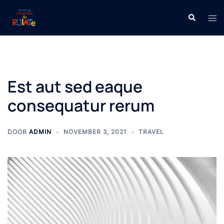
Ga
Zoeken
Tog
naar
men
de
inhoud
Est aut sed eaque
consequatur rerum
DOOR
ADMIN
NOVEMBER 3, 2021
TRAVEL